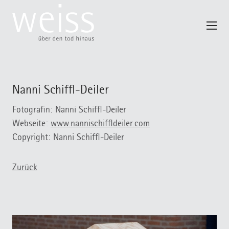
Nanni Schiffl-Deiler
Trauerreden
Fotografin: Nanni Schiffl-Deiler
Webseite:
www.nannischiffldeiler.com
Blumenkunst
Veranstaltungen
Copyright: Nanni Schiffl-Deiler
Musik
Ausstellungen
Profil
Fotografie
Filme
Zurück
Pressekit
Trauerbegleitung
Immobilienberatung im Trauerfall
Naturbestattung auf Kreta